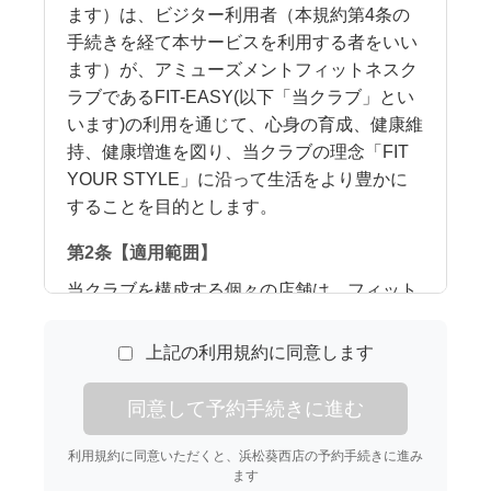
ます）は、ビジター利用者（本規約第4条の
手続きを経て本サービスを利用する者をいい
ます）が、アミューズメントフィットネスク
ラブであるFIT-EASY(以下「当クラブ」とい
います)の利用を通じて、心身の育成、健康維
持、健康増進を図り、当クラブの理念「FIT
YOUR STYLE」に沿って生活をより豊かに
することを目的とします。
第2条【適用範囲】
当クラブを構成する個々の店舗は、フィット
イージー株式会社(以下「本部」といいます)
またはそのフランチャイズ加盟店(以下「加盟
上記の利用規約に同意します
店」といいます)が運営するものであり、本規
約は、ビジター利用者と本部または加盟店と
同意して予約手続きに進む
の間における当クラブおよび付帯関連するサ
ービスの利用について適用されるものとしま
利用規約に同意いただくと、浜松葵西店の予約手続きに進み
ます
す。