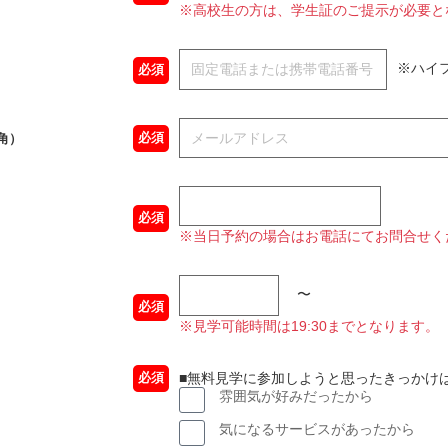
※高校生の方は、学生証のご提示が必要と
※ハイ
必須
必須
角）
必須
※当日予約の場合はお電話にてお問合せく
〜
必須
※見学可能時間は19:30までとなります。
■無料見学に参加しようと思ったきっかけ
必須
雰囲気が好みだったから
気になるサービスがあったから