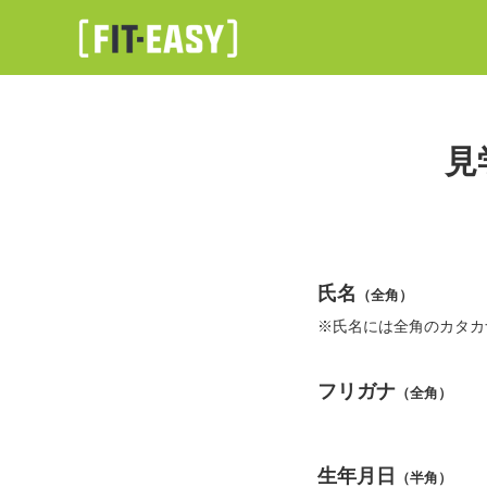
見
氏名
（全角）
※氏名には全角のカタカ
フリガナ
（全角）
生年月日
（半角）