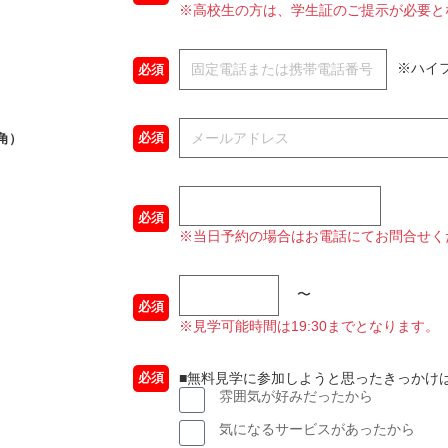
※高校生の方は、学生証のご提示が必要と
※ハイ
必須
必須
角）
必須
※当日予約の場合はお電話にてお問合せく
〜
必須
※見学可能時間は19:30までとなります。
■無料見学に参加しようと思ったきっかけ
必須
雰囲気が好みだったから
気になるサービスがあったから