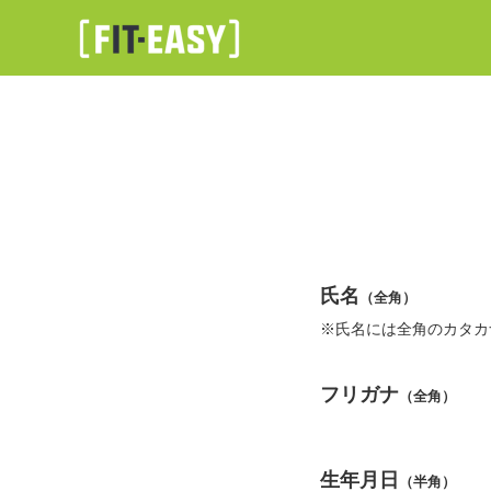
氏名
（全角）
※氏名には全角のカタカ
フリガナ
（全角）
生年月日
（半角）