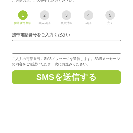
ご選択の上、ご入会申し込みください。
1
2
3
4
5
携帯番号検証
本人確認
会員情報
確認
完了
携帯電話番号をご入力ください
ご入力の電話番号にSMSメッセージを送信します。SMSメッセージ
の内容をご確認いただき、次にお進みください。
SMSを送信する