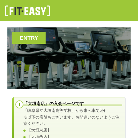
ENTRY
「大垣南店」の入会ページです
!
「岐阜県立大垣南高等学校」から東へ車で5分
※以下の店舗もございます。お間違いのないようご注
意ください。
【大垣東店】
【大垣西店】