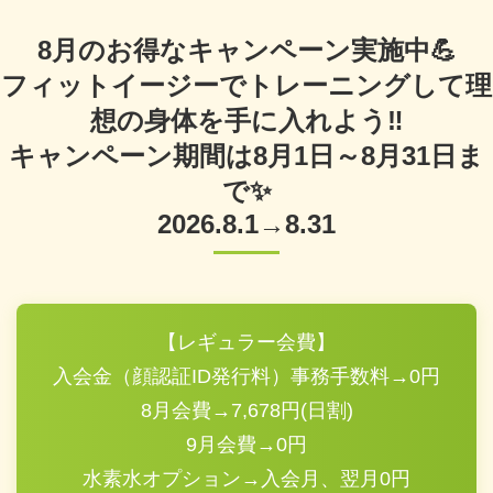
8月のお得なキャンペーン実施中💪
フィットイージーでトレーニングして理
想の身体を手に入れよう‼️
キャンペーン期間は8月1日～8月31日ま
で✨️
2026.8.1→8.31
【レギュラー会費】
入会金（顔認証ID発行料）事務手数料→0円
8月会費→7,678円(日割)
9月会費→0円
水素水オプション→入会月、翌月0円