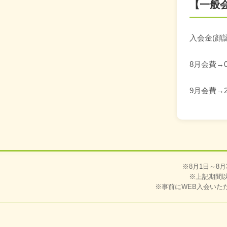
【一般
入会金(顔
8月会費→
9月会費→2
※8月1日～8
※上記期間
※事前にWEB入会いた